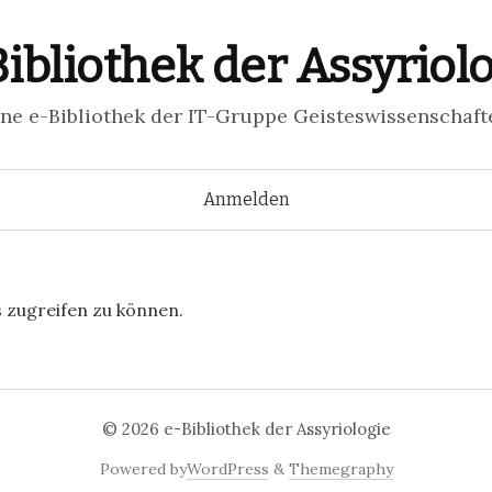
ibliothek der Assyriol
ine e-Bibliothek der IT-Gruppe Geisteswissenschaft
Springe
Anmelden
zum
s zugreifen zu können.
Inhalt
© 2026
e-Bibliothek der Assyriologie
Powered by
WordPress
&
Themegraphy