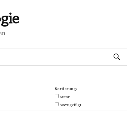
ogie
en
Suchen
nach:
Sortierung:
Autor
hinzugefügt